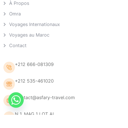
À Propos
Omra
Voyages Internationaux
Voyages au Maroc
Contact
+212 666-081309
+212 535-461020
Contact@asfary-travel.com
N 1, MAG 1 LOT AL
MANSOUR, Meknès 50000,