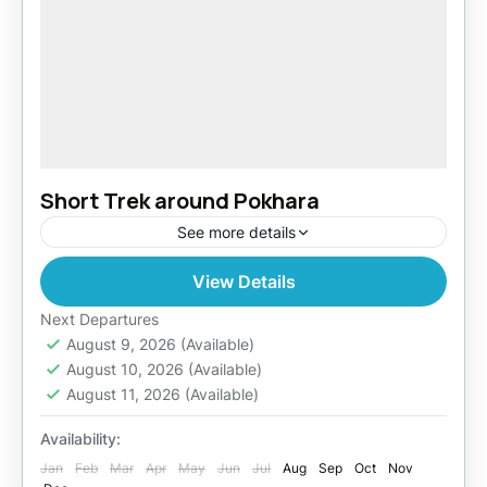
Short Trek around Pokhara
See more details
View Details
India
Easy
Next Departures
August 9, 2026
(Available)
August 10, 2026
(Available)
August 11, 2026
(Available)
Availability:
Jan
Feb
Mar
Apr
May
Jun
Jul
Aug
Sep
Oct
Nov